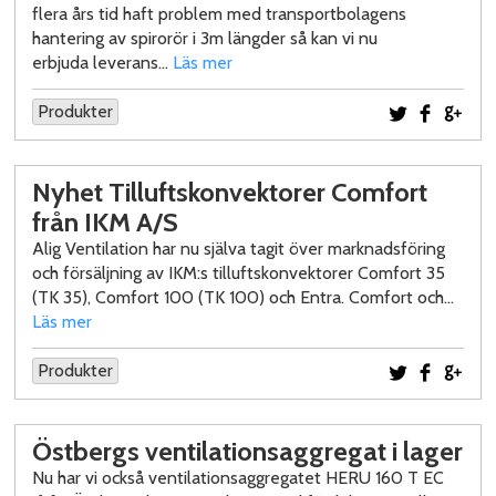
flera års tid haft problem med transportbolagens
hantering av spirorör i 3m längder så kan vi nu
erbjuda leverans…
Läs mer
Produkter
Dela på Twi
Dela på
Del
Nyhet Tilluftskonvektorer Comfort
från IKM A/S
Alig Ventilation har nu själva tagit över marknadsföring
och försäljning av IKM:s tilluftskonvektorer Comfort 35
(TK 35), Comfort 100 (TK 100) och Entra. Comfort och…
Läs mer
Produkter
Dela på Twi
Dela på
Del
Östbergs ventilationsaggregat i lager
Nu har vi också ventilationsaggregatet HERU 160 T EC