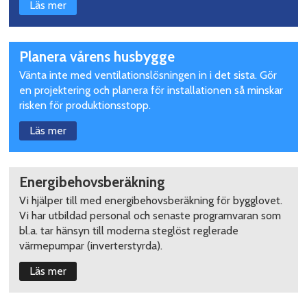
Läs mer
Planera vårens husbygge
Vänta inte med ventilationslösningen in i det sista. Gör
en projektering och planera för installationen så minskar
risken för produktionsstopp.
Läs mer
Energibehovsberäkning
Vi hjälper till med energibehovsberäkning för bygglovet.
Vi har utbildad personal och senaste programvaran som
bl.a. tar hänsyn till moderna steglöst reglerade
värmepumpar (inverterstyrda).
Läs mer