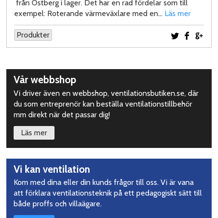
från Östberg i lager. Det har en rad fördelar som till
exempel: Roterande värmeväxlare med en…
Läs mer
Produkter
Dela på Twi
Dela på
Del
Upptäck
Vår webbshop
mer
Vi driver även en webbshop, ventilationsbutiken.se, där
du som entreprenör kan beställa ventilationstillbehör
mm direkt när det passar dig!
Läs mer
Vi kan ventilation
Kom med dina eller din kunds frågor till oss. Vi är vana
att förklara ventilationsteknik på ett pedagogiskt sätt till
både proffs och villaägare.