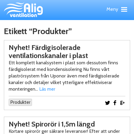
Hoppa
Meny
till
huvudinnehållet
Meny
Upp
PRODUKTER
Etikett “Produkter”
TJÄNSTER
REFERENSOBJEKT
Nyhet! Färdigisolerade
WEBBSHOP
ventilationskanaler i plast
Ett komplett kanalsystem i plast som dessutom finns
NYHETER
färdigisolerat med kondensisolering Nu finns vårt
OM ALIG
plaströrsystem från Uponor även med färdigisolerade
KONTAKT
kanaler och detaljer vilket ytterligare effektiviserar
monteringen…
Läs mer
Produkter
Dela på Twi
Dela på
Del
Nyhet! Spirorör i 1,5m längd
Kortare spirorör ger säkrare leveranser! Efter att under