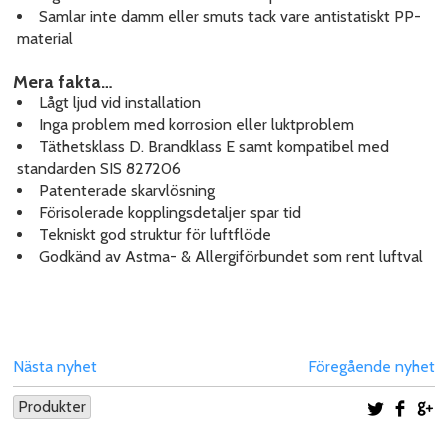
Samlar inte damm eller smuts tack vare antistatiskt PP-
material
Mera fakta…
Lågt ljud vid installation
Inga problem med korrosion eller luktproblem
Täthetsklass D. Brandklass E samt kompatibel med
standarden SIS 827206
Patenterade skarvlösning
Förisolerade kopplingsdetaljer spar tid
Tekniskt god struktur för luftflöde
Godkänd av Astma- & Allergiförbundet som rent luftval
Nästa nyhet
Föregående nyhet
Produkter
Dela på 
Dela
D