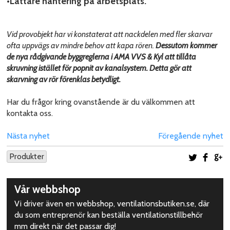
•Lättare hantering på arbetsplats.
Vid provobjekt har vi konstaterat att nackdelen med fler skarvar
ofta uppvägs av mindre behov att kapa rören.
Dessutom kommer
de nya rådgivande byggreglerna i AMA VVS & Kyl att tillåta
skruvning istället för popnit av kanalsystem. Detta gör att
skarvning av rör förenklas betydligt.
Har du frågor kring ovanstående är du välkommen att
kontakta oss.
Nästa nyhet
Föregående nyhet
Produkter
Dela på 
Dela
D
Upptäck
Vår webbshop
mer
Vi driver även en webbshop, ventilationsbutiken.se, där
du som entreprenör kan beställa ventilationstillbehör
mm direkt när det passar dig!