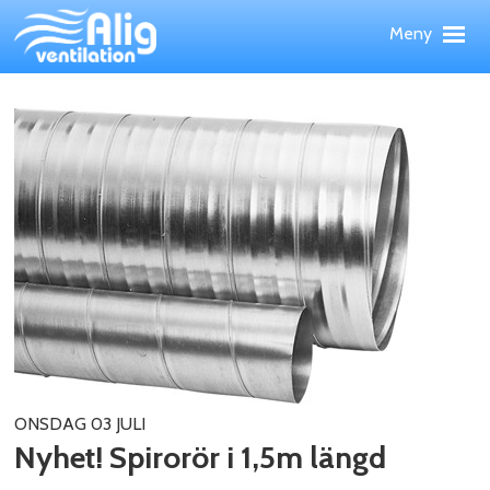
Hoppa
Meny
till
huvudinnehållet
Meny
Upp
PRODUKTER
TJÄNSTER
REFERENSOBJEKT
WEBBSHOP
NYHETER
OM ALIG
KONTAKT
ONSDAG 03 JULI
Nyhet! Spirorör i 1,5m längd