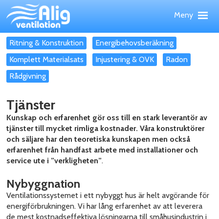
Hoppa
Meny
till
huvudinnehållet
Meny
Upp
PRODUKTER
Ritning & Konstruktion
Energibehovsberäkning
TJÄNSTER
Komplett Materialsats
Injustering & OVK
Radon
REFERENSOBJEKT
Rådgivning
WEBBSHOP
Tjänster
NYHETER
OM ALIG
Kunskap och erfarenhet gör oss till en stark leverantör av
tjänster till mycket rimliga kostnader. Våra konstruktörer
KONTAKT
och säljare har den teoretiska kunskapen men också
erfarenhet från handfast arbete med installationer och
service ute i ”verkligheten”
.
Nybyggnation
Ventilationssystemet i ett nybyggt hus är helt avgörande för
energiförbrukningen. Vi har lång erfarenhet av att leverera
de mest kostnadseffektiva lösningarna till småhusindustrin i