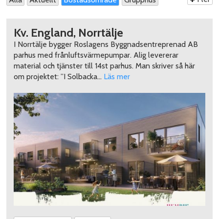
Bostadsrätt
Lägenheter
Villa
Passivhus
Kv. England, Norrtälje
Skolor
I Norrtälje bygger Roslagens Byggnadsentreprenad AB
parhus med frånluftsvärmepumpar. Alig levererar
material och tjänster till 14st parhus. Man skriver så här
om projektet: ”I Solbacka…
Läs mer