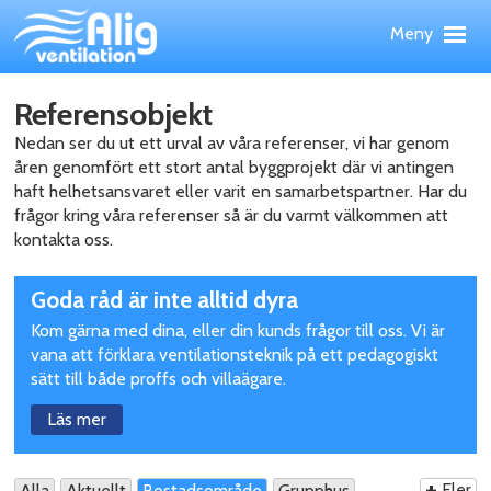
Hoppa
Meny
till
huvudinnehållet
Meny
Upp
PRODUKTER
Referensobjekt
TJÄNSTER
Nedan ser du ut ett urval av våra referenser, vi har genom
REFERENSOBJEKT
åren genomfört ett stort antal byggprojekt där vi antingen
haft helhetsansvaret eller varit en samarbetspartner. Har du
WEBBSHOP
frågor kring våra referenser så är du varmt välkommen att
NYHETER
kontakta oss.
OM ALIG
Upptäck
KONTAKT
Goda råd är inte alltid dyra
mer
Kom gärna med dina, eller din kunds frågor till oss. Vi är
vana att förklara ventilationsteknik på ett pedagogiskt
sätt till både proffs och villaägare.
Läs mer
+
Fler
Alla
Aktuellt
Bostadsområde
Grupphus