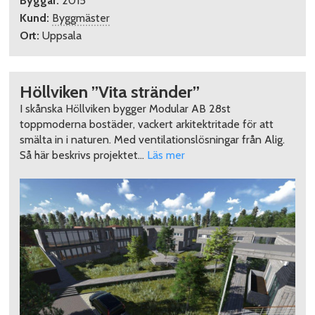
Byggår:
2015
Kund:
Byggmäster
Ort:
Uppsala
Höllviken ”Vita stränder”
I skånska Höllviken bygger Modular AB 28st
toppmoderna bostäder, vackert arkitektritade för att
smälta in i naturen. Med ventilationslösningar från Alig.
Så här beskrivs projektet…
Läs mer