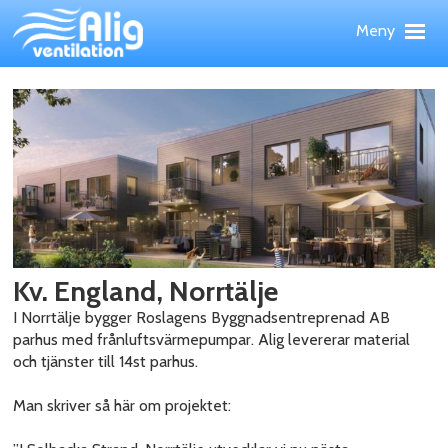
Hoppa
Meny
till
huvudinnehållet
Meny
Upp
PRODUKTER
TJÄNSTER
REFERENSOBJEKT
WEBBSHOP
NYHETER
OM ALIG
KONTAKT
Kv. England, Norrtälje
I Norrtälje bygger Roslagens Byggnadsentreprenad AB
parhus med frånluftsvärmepumpar. Alig levererar material
och tjänster till 14st parhus.
Man skriver så här om projektet: