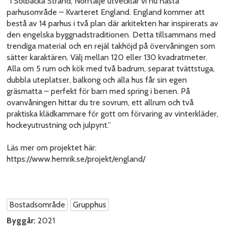
”I Solbacka Strand, Norrtälje utvecklar vi nu nästa
parhusområde – Kvarteret England. England kommer att
bestå av 14 parhus i två plan där arkitekten har inspirerats av
den engelska byggnadstraditionen. Detta tillsammans med
trendiga material och en rejäl takhöjd på övervåningen som
sätter karaktären. Välj mellan 120 eller 130 kvadratmeter.
Alla om 5 rum och kök med två badrum, separat tvättstuga,
dubbla uteplatser, balkong och alla hus får sin egen
gräsmatta – perfekt för barn med spring i benen. På
ovanvåningen hittar du tre sovrum, ett allrum och två
praktiska klädkammare för gott om förvaring av vinterkläder,
hockeyutrustning och julpynt.”
Läs mer om projektet här:
https://www.hemrik.se/projekt/england/
Bostadsområde
Grupphus
Byggår:
2021