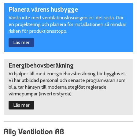
Planera vårens husbygge
Vänta inte med ventilationslösningen in i det sista. Gör
en projektering och planera för installationen så minskar
risken för produktionsstopp.
Läs mer
Energibehovsberäkning
Vi hjälper till med energibehovsberäkning för bygglovet.
Vi har utbildad personal och senaste programvaran som
bl.a. tar hänsyn till moderna steglöst reglerade
värmepumpar (inverterstyrda).
Läs mer