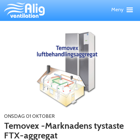
Hoppa
Meny
till
huvudinnehållet
Meny
Upp
PRODUKTER
TJÄNSTER
REFERENSOBJEKT
WEBBSHOP
NYHETER
OM ALIG
KONTAKT
ONSDAG 01 OKTOBER
Temovex -Marknadens tystaste
FTX-aggregat