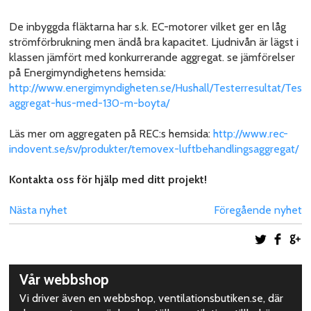
De inbyggda fläktarna har s.k. EC-motorer vilket ger en låg
strömförbrukning men ändå bra kapacitet. Ljudnivån är lägst i
klassen jämfört med konkurrerande aggregat. se jämförelser
på Energimyndighetens hemsida:
http://www.energimyndigheten.se/Hushall/Testerresultat/Testr
aggregat-hus-med-130-m-boyta/
Läs mer om aggregaten på REC:s hemsida:
http://www.rec-
indovent.se/sv/produkter/temovex-luftbehandlingsaggregat/
Kontakta oss för hjälp med ditt projekt!
Nästa nyhet
Föregående nyhet
Dela på 
Dela
D
Upptäck
Vår webbshop
mer
Vi driver även en webbshop, ventilationsbutiken.se, där