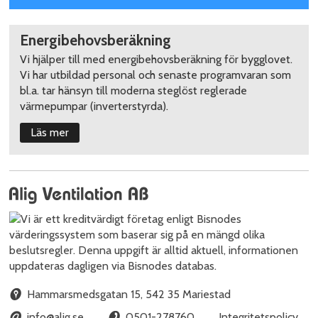
Energibehovsberäkning
Vi hjälper till med energibehovsberäkning för bygglovet.
Vi har utbildad personal och senaste programvaran som
bl.a. tar hänsyn till moderna steglöst reglerade
värmepumpar (inverterstyrda).
Läs mer
Hammarsmedsgatan 15
,
542 35
Mariestad
info@alig.se
0501-278760
Integritetspolicy