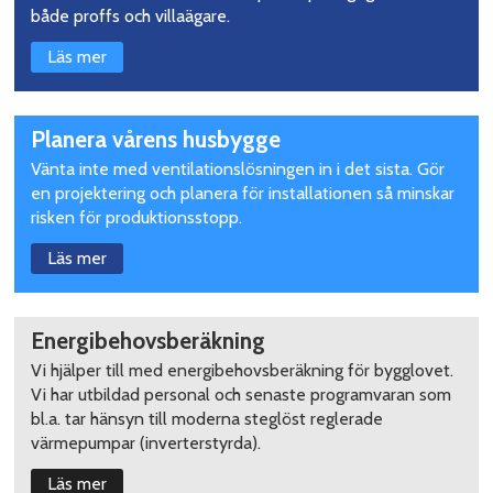
både proffs och villaägare.
Läs mer
Planera vårens husbygge
Vänta inte med ventilationslösningen in i det sista. Gör
en projektering och planera för installationen så minskar
risken för produktionsstopp.
Läs mer
Energibehovsberäkning
Vi hjälper till med energibehovsberäkning för bygglovet.
Vi har utbildad personal och senaste programvaran som
bl.a. tar hänsyn till moderna steglöst reglerade
värmepumpar (inverterstyrda).
Läs mer