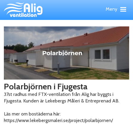
Hoppa
Meny
till
huvudinnehållet
Meny
Upp
PRODUKTER
TJÄNSTER
REFERENSOBJEKT
WEBBSHOP
NYHETER
OM ALIG
KONTAKT
Polarbjörnen i Fjugesta
37st radhus med FTX-ventilation från Alig har byggts i
Fjugesta. Kunden är Lekebergs Måleri & Entreprenad AB.
Läs mer om bostäderna här:
https://www.lekebergsmaleri.se/project/polarbjornen/