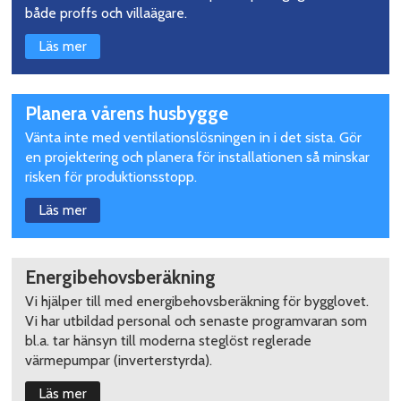
både proffs och villaägare.
Läs mer
Planera vårens husbygge
Vänta inte med ventilationslösningen in i det sista. Gör
en projektering och planera för installationen så minskar
risken för produktionsstopp.
Läs mer
Energibehovsberäkning
Vi hjälper till med energibehovsberäkning för bygglovet.
Vi har utbildad personal och senaste programvaran som
bl.a. tar hänsyn till moderna steglöst reglerade
värmepumpar (inverterstyrda).
Läs mer