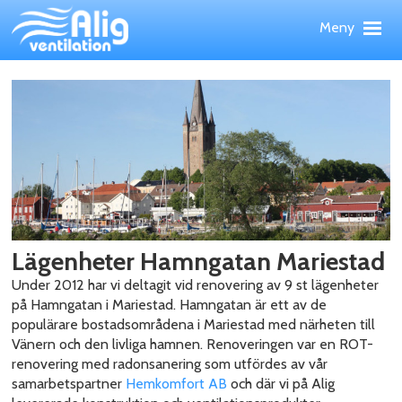
Hoppa
Meny
till
huvudinnehållet
Meny
Upp
PRODUKTER
TJÄNSTER
REFERENSOBJEKT
WEBBSHOP
NYHETER
OM ALIG
KONTAKT
Lägenheter Hamngatan Mariestad
Under 2012 har vi deltagit vid renovering av 9 st lägenheter
på Hamngatan i Mariestad. Hamngatan är ett av de
populärare bostadsområdena i Mariestad med närheten till
Vänern och den livliga hamnen. Renoveringen var en ROT-
renovering med radonsanering som utfördes av vår
samarbetspartner
Hemkomfort AB
och där vi på Alig