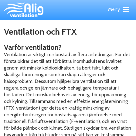
Hoppa
Meny
till
huvudinnehållet
Meny
Upp
PRODUKTER
Ventilation och FTX
TJÄNSTER
REFERENSOBJEKT
Varför ventilation?
Ventilation är viktigt i en bostad av flera anledningar. För det
WEBBSHOP
första bidrar det till att förbättra inomhusluftens kvalitet
NYHETER
genom att minska koldioxidhalten, ta bort fukt, lukt och
OM ALIG
skadliga föroreningar som kan skapa allergier och
KONTAKT
hälsoproblem. Dessutom hjälper bra ventilation till att
reglera och ge en jämnare och behagligare temperatur i
bostaden. Det minskar behovet av energi för uppvärmning
och kylning. Tillsammans med en effektiv energiåtervinning
(FTX-ventilation) ger detta en kraftig minskning av
energiförbrukningen för bostadsägaren i jämförelse med
traditionell frånluftsventilation (F-ventilation), och en vinst
för både plånbok och klimat. Slutligen skyddar bra ventilation
byggnaden från fuktskador som på sikt kan ge kostsamma