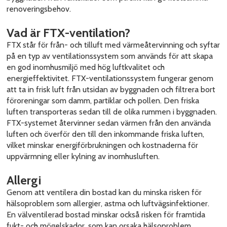
renoveringsbehov.
Vad är FTX-ventilation?
FTX står för från- och tilluft med värmeåtervinning och syftar
på en typ av ventilationssystem som används för att skapa
en god inomhusmiljö med hög luftkvalitet och
energieffektivitet. FTX-ventilationssystem fungerar genom
att ta in frisk luft från utsidan av byggnaden och filtrera bort
föroreningar som damm, partiklar och pollen. Den friska
luften transporteras sedan till de olika rummen i byggnaden.
FTX-systemet återvinner sedan värmen från den använda
luften och överför den till den inkommande friska luften,
vilket minskar energiförbrukningen och kostnaderna för
uppvärmning eller kylning av inomhusluften.
Allergi
Genom att ventilera din bostad kan du minska risken för
hälsoproblem som allergier, astma och luftvägsinfektioner.
En välventilerad bostad minskar också risken för framtida
fukt- och mögelskador, som kan orsaka hälsoproblem.