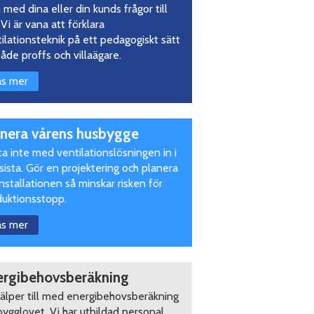
med dina eller din kunds frågor till
 Vi är vana att förklara
ilationsteknik på ett pedagogiskt sätt
 både proffs och villaägare.
äs mer
anera vårens husbygge
a inte med ventilationslösningen in i
sista. Gör en projektering och planera
installationen så minskar risken för
duktionsstopp.
äs mer
ergibehovsberäkning
jälper till med energibehovsberäkning
bygglovet. Vi har utbildad personal