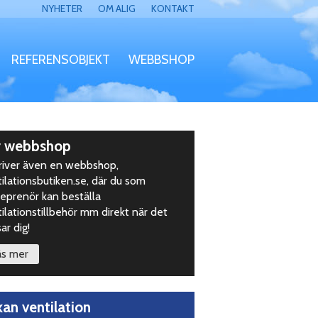
NYHETER
OM ALIG
KONTAKT
REFERENSOBJEKT
WEBBSHOP
äck
r webbshop
driver även en webbshop,
ilationsbutiken.se, där du som
eprenör kan beställa
ilationstillbehör mm direkt när det
ar dig!
äs mer
kan ventilation