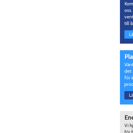
Kom 
oss.
vent
till
L
Pl
Vänt
det 
för 
pro
L
En
Vi h
för 