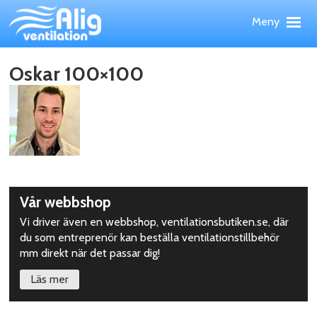
Hoppa
Meny
till
huvudinnehållet
Meny
Upp
PRODUKTER
Oskar 100×100
TJÄNSTER
REFERENSOBJEKT
WEBBSHOP
NYHETER
OM ALIG
KONTAKT
Upptäck
Vår webbshop
mer
Vi driver även en webbshop, ventilationsbutiken.se, där
du som entreprenör kan beställa ventilationstillbehör
mm direkt när det passar dig!
Läs mer